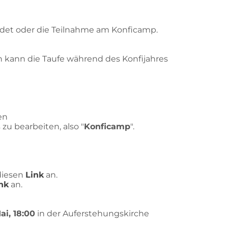
indet oder die Teilnahme am Konficamp.
n kann die Taufe während des Konfijahres
en
zu bearbeiten, also "
Konficamp
".
diesen
Link
an.
nk
an.
Mai, 18:00
in der Auferstehungskirche