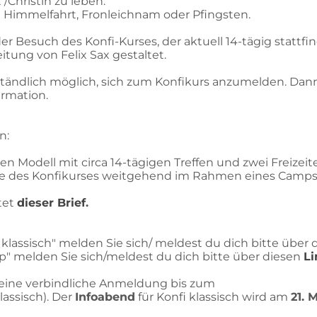
/Christin zu leben.
ti Himmelfahrt, Fronleichnam oder Pfingsten.
er Besuch des Konfi-Kurses, der aktuell 14-tägig stattf
tung von Felix Sax gestaltet.
rständlich möglich, sich zum Konfikurs anzumelden. Dan
irmation.
n:
gen Modell mit circa 14-tägigen Treffen und zwei Freizeit
alte des Konfikurses weitgehend im Rahmen eines Camps 
tet
dieser Brief
.
lassisch" melden Sie sich/ meldest du dich bitte über 
 melden Sie sich/meldest du dich bitte über diesen
Li
 eine verbindliche Anmeldung bis zum
lassisch). Der
Infoabend
für Konfi klassisch wird am
21. 